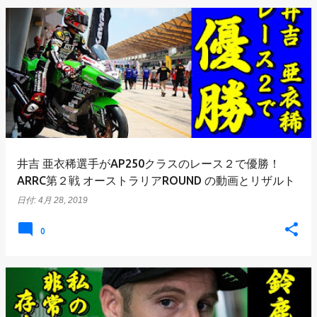
井吉 亜衣稀選手がAP250クラスのレース２で優勝！
ARRC第２戦 オーストラリアROUND の動画とリザルト
日付:
4月 28, 2019
0