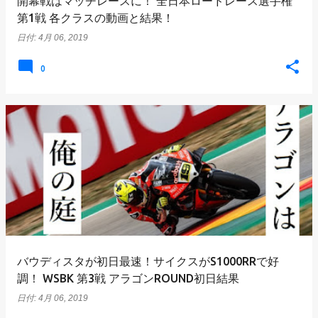
開幕戦はマッチレースに！ 全日本ロードレース選手権
第1戦 各クラスの動画と結果！
日付:
4月 06, 2019
0
バウディスタが初日最速！サイクスがS1000RRで好
調！ WSBK 第3戦 アラゴンROUND初日結果
日付:
4月 06, 2019