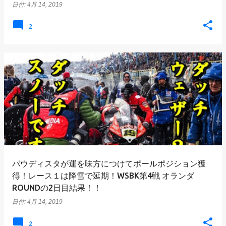
日付:
4月 14, 2019
2
バウディスタが運を味方につけてポールポジション獲
得！レース１は降雪で延期！WSBK第4戦 オランダ
ROUNDの2日目結果！！
日付:
4月 14, 2019
2