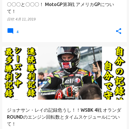
〇〇〇と〇〇〇！ MotoGP第3戦 アメリカGPについ
て！
日付:
4月 11, 2019
4
ジョナサン・レイの記録危うし！！WSBK 4戦 オランダ
ROUNDのエンジン回転数とタイムスケジュールについ
て！