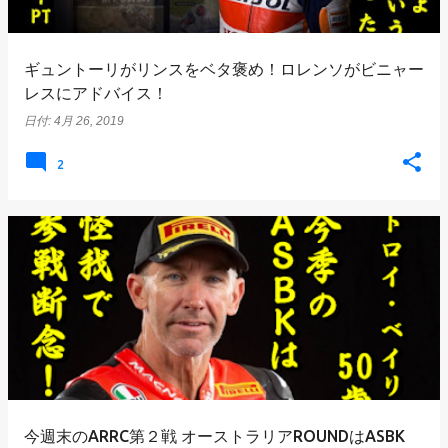
ギュントーリがリンスをベタ褒め！ロレンソがビニャー
レスにアドバイス！
日付:
4月 26, 2019
2
今週末のARRC第２戦 オーストラリアROUNDはASBK