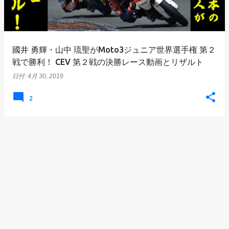
國井 勇輝・山中 琉聖がMoto3ジュニア世界選手権 第２
戦で勝利！ CEV 第２戦の決勝レース動画とリザルト
日付:
4月 30, 2019
2