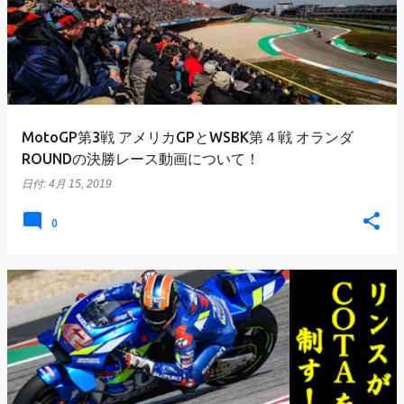
MotoGP第3戦 アメリカGPとWSBK第４戦 オランダ
ROUNDの決勝レース動画について！
日付:
4月 15, 2019
0