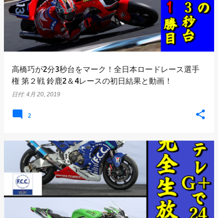
高橋巧が2分3秒台をマーク！全日本ロードレース選手
権 第２戦 鈴鹿2＆4レースの初日結果と動画！
日付:
4月 20, 2019
2