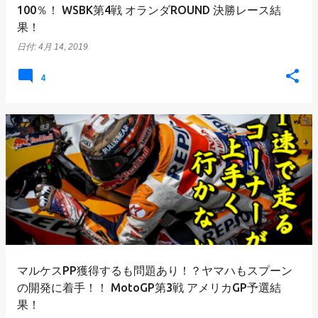
100％！ WSBK第4戦 オランダROUND 決勝レース結
果！
日付:
4月 14, 2019
4
マルケスPP獲得するも問題あり！？ヤマハもスプーン
の開発に着手！！ MotoGP第3戦 アメリカGP予選結
果！