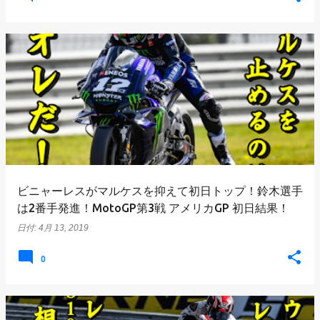
ビニャーレスがマルケスを抑えて初日トップ！鈴木選手
は2番手発進！MotoGP第3戦 アメリカGP 初日結果！
日付:
4月 13, 2019
0