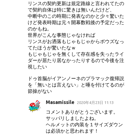
リンスの契約更新は規定路線と言われてたの
メ
で契約自体は特に驚きは無いんだけど、
ン
中断中のこの時期に発表なのかと少々驚いた
ト
けど発表時期は元々開幕数戦後の予定だった
のかもね。
世界がこんな事態じゃなければ
リンスがお洒落もじゃもじゃからボウズなっ
てたほうが驚いたなｗ
もじゃもじゃを無くして存在感を失ったライ
ダーが居たり居なかったりするので今後を注
視したい
ドゥ首脳がイアンノーネのプラマック復帰説
を「無いとは言えない」と唾を付けてるのが
節操がない
Masamissile
2020年4月23日 11:13
コメントありがとうございます。
サッパリしましたよね。
ヘルメットの内装を１サイズダウン
は必須かと思われます！