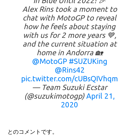
In Blue Until 2022! 🎉
Alex Rins took a moment to
chat with MotoGP to reveal
how he feels about staying
with us for 2 more years 💙,
and the current situation at
home in Andorra 🏡
@MotoGP
#SUZUKing
@Rins42
pic.twitter.com/cUBsQIVhqm
— Team Suzuki Ecstar
(@suzukimotogp)
April 21,
2020
とのコメントです。