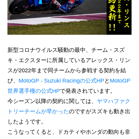
新型コロナウイルス騒動の最中、チーム・スズ
キ・エクスターに所属しているアレックス・リン
スが2022年まで同チームから参戦する契約を結
び、
MotoGP - Suzuki Racingの公式HP
と
MotoGP
世界選手権の公式HP
で発表されています。
今シーズン以降の契約に関しては、
ヤマハファク
トリーチームが早かった
のですがスズキも動き出
したようです。
こうなってくると、ドカティやホンダの動向も非