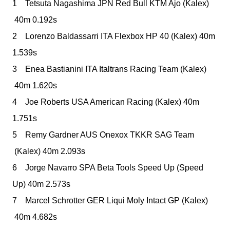
1 Tetsuta Nagashima
JPN
Red Bull KTM Ajo
(Kalex)
40m 0.192s
2 Lorenzo Baldassarri
ITA
Flexbox HP 40
(Kalex)
40m
1.539s
3 Enea Bastianini
ITA
Italtrans Racing Team
(Kalex)
40m 1.620s
4 Joe Roberts
USA
American Racing
(Kalex)
40m
1.751s
5 Remy Gardner
AUS
Onexox TKKR SAG Team
(Kalex)
40m 2.093s
6 Jorge Navarro
SPA
Beta Tools Speed Up
(Speed
Up)
40m 2.573s
7 Marcel Schrotter
GER
Liqui Moly Intact GP
(Kalex)
40m 4.682s