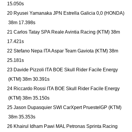
15.050s
20 Ryusei Yamanaka
JPN
Estrella Galicia 0,0
(HONDA)
38m 17.398s
21 Carlos Tatay
SPA
Reale Avintia Racing
(KTM)
38m
17.421s
22 Stefano Nepa
ITA
Aspar Team Gaviota
(KTM)
38m
25.181s
23 Davide Pizzoli
ITA
BOE Skull Rider Facile Energy
(KTM)
38m 30.391s
24 Riccardo Rossi
ITA
BOE Skull Rider Facile Energy
(KTM)
38m 35.150s
25 Jason Dupasquier
SWI
CarXpert PruestelGP
(KTM)
38m 35.353s
26 Khairul Idham Pawi
MAL
Petronas Sprinta Racing