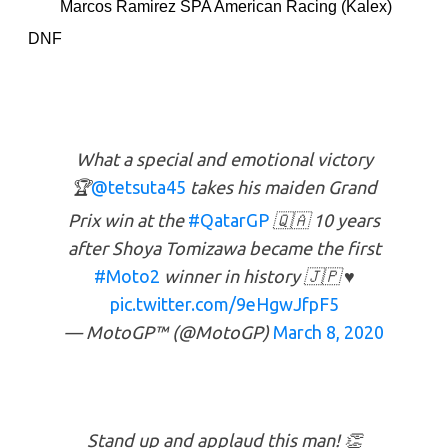
Marcos Ramirez
SPA
American Racing
(Kalex)
DNF
What a special and emotional victory
🏆
@tetsuta45
takes his maiden Grand
Prix win at the
#QatarGP
🇶🇦 10 years
after Shoya Tomizawa became the first
#Moto2
winner in history 🇯🇵 ♥️
pic.twitter.com/9eHgwJfpF5
— MotoGP™ (@MotoGP)
March 8, 2020
Stand up and applaud this man! 👏