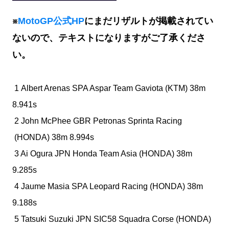
※
MotoGP公式HP
にまだリザルトが掲載されてい
ないので、テキストになりますがご了承くださ
い。
1 Albert Arenas
SPA
Aspar Team Gaviota
(KTM)
38m
8.941s
2 John McPhee
GBR
Petronas Sprinta Racing
(HONDA)
38m 8.994s
3 Ai Ogura
JPN
Honda Team Asia
(HONDA)
38m
9.285s
4 Jaume Masia
SPA
Leopard Racing
(HONDA)
38m
9.188s
5 Tatsuki Suzuki
JPN
SIC58 Squadra Corse
(HONDA)