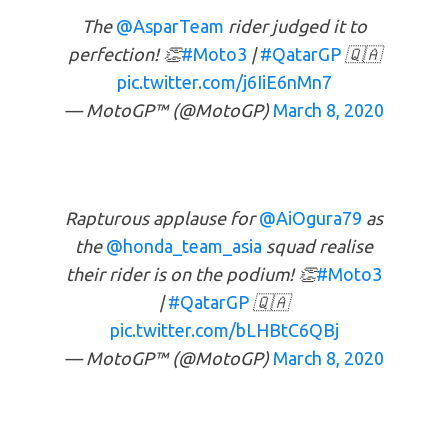
The
@AsparTeam
rider judged it to
perfection! 👏
#Moto3
|
#QatarGP
🇶🇦
pic.twitter.com/j6IiE6nMn7
— MotoGP™ (@MotoGP)
March 8, 2020
Rapturous applause for
@AiOgura79
as
the
@honda_team_asia
squad realise
their rider is on the podium! 👏
#Moto3
|
#QatarGP
🇶🇦
pic.twitter.com/bLHBtC6QBj
— MotoGP™ (@MotoGP)
March 8, 2020