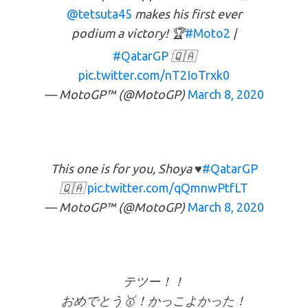
@tetsuta45
makes his first ever
podium a victory! 🏆
#Moto2
|
#QatarGP
🇶🇦
pic.twitter.com/nT2IoTrxk0
— MotoGP™ (@MotoGP)
March 8, 2020
This one is for you, Shoya ♥️
#QatarGP
🇶🇦
pic.twitter.com/qQmnwPtfLT
— MotoGP™ (@MotoGP)
March 8, 2020
テツー！！
おめでとう🥇！かっこよかった！