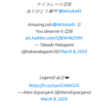
ナイスレース👏🏼
ありがとう😭🎌
@tetsuta45
Amazing job
@tetsuta45
🥇
You deserve it 👏🏼
pic.twitter.com/QBl4H4lZNM
— Takaaki Nakagami
(@takanakagami30)
March 8, 2020
Legend! 🙏🏻❤️
https://t.co/oyuGUWtGU5
— Aleix Espargaró (@AleixEspargaro)
March 8, 2020