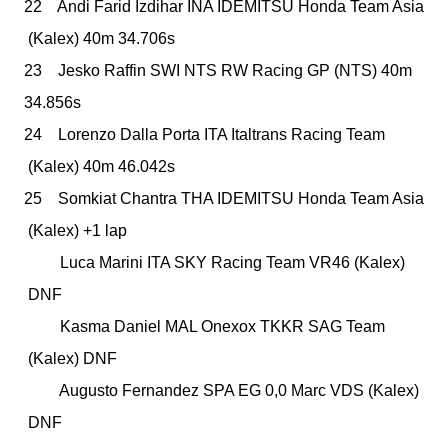
22 Andi Farid Izdihar
INA
IDEMITSU Honda Team Asia
(Kalex)
40m 34.706s
23 Jesko Raffin
SWI
NTS RW Racing GP
(NTS)
40m
34.856s
24 Lorenzo Dalla Porta
ITA
Italtrans Racing Team
(Kalex)
40m 46.042s
25 Somkiat Chantra
THA
IDEMITSU Honda Team Asia
(Kalex)
+1 lap
Luca Marini
ITA
SKY Racing Team VR46
(Kalex)
DNF
Kasma Daniel
MAL
Onexox TKKR SAG Team
(Kalex)
DNF
Augusto Fernandez
SPA
EG 0,0 Marc VDS
(Kalex)
DNF