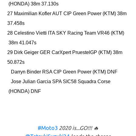
(HONDA)
38m 37.130s
27 Maximilian Kofler
AUT
CIP Green Power
(KTM)
38m
37.458s
28 Celestino Vietti
ITA
SKY Racing Team VR46
(KTM)
38m 41.047s
29 Dirk Geiger
GER
CarXpert PruestelGP
(KTM)
38m
50.872s
Darryn Binder
RSA
CIP Green Power
(KTM)
DNF
Jose Julian Garcia
SPA
SIC58 Squadra Corse
(HONDA)
DNF
#Moto3
2020 is...GO!!! 🔥