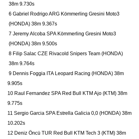
38m 9.730s
6 Gabriel Rodrigo
ARG
Kömmerling Gresini Moto3
(HONDA)
38m 9.367s
7 Jeremy Alcoba
SPA
Kömmerling Gresini Moto3
(HONDA)
38m 9.500s
8 Filip Salac
CZE
Rivacold Snipers Team
(HONDA)
38m 9.764s
9 Dennis Foggia
ITA
Leopard Racing
(HONDA)
38m
9.905s
10 Raul Fernandez
SPA
Red Bull KTM Ajo
(KTM)
38m
9.775s
11 Sergio Garcia
SPA
Estrella Galicia 0,0
(HONDA)
38m
10.202s
12 Deniz Öncü
TUR
Red Bull KTM Tech 3
(KTM)
38m