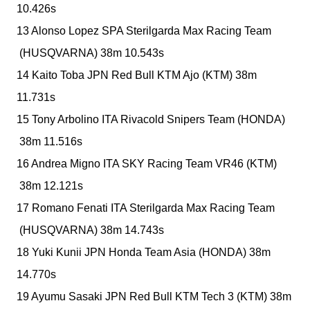
10.426s
13 Alonso Lopez
SPA
Sterilgarda Max Racing Team
(HUSQVARNA)
38m 10.543s
14 Kaito Toba
JPN
Red Bull KTM Ajo
(KTM)
38m
11.731s
15 Tony Arbolino
ITA
Rivacold Snipers Team
(HONDA)
38m 11.516s
16 Andrea Migno
ITA
SKY Racing Team VR46
(KTM)
38m 12.121s
17 Romano Fenati
ITA
Sterilgarda Max Racing Team
(HUSQVARNA)
38m 14.743s
18 Yuki Kunii
JPN
Honda Team Asia
(HONDA)
38m
14.770s
19 Ayumu Sasaki
JPN
Red Bull KTM Tech 3
(KTM)
38m