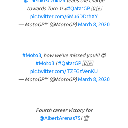
@TatsukiSuzuki24
leads the charge
towards Turn 1! ✊
#QatarGP
🇶🇦
pic.twitter.com/6Mu6DDrhXY
— MotoGP™ (@MotoGP)
March 8, 2020
#Moto3
, how we've missed you!!! 😎
#Moto3
|
#QatarGP
🇶🇦
pic.twitter.com/TZFGzVenKU
— MotoGP™ (@MotoGP)
March 8, 2020
Fourth career victory for
@AlbertArenas75
! 🏆