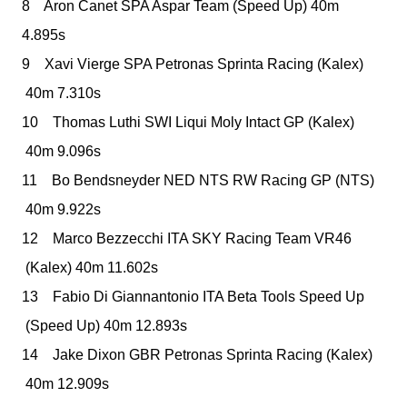
8 Aron Canet
SPA
Aspar Team
(Speed Up)
40m
4.895s
9 Xavi Vierge
SPA
Petronas Sprinta Racing
(Kalex)
40m 7.310s
10 Thomas Luthi
SWI
Liqui Moly Intact GP
(Kalex)
40m 9.096s
11 Bo Bendsneyder
NED
NTS RW Racing GP
(NTS)
40m 9.922s
12 Marco Bezzecchi
ITA
SKY Racing Team VR46
(Kalex)
40m 11.602s
13 Fabio Di Giannantonio
ITA
Beta Tools Speed Up
(Speed Up)
40m 12.893s
14 Jake Dixon
GBR
Petronas Sprinta Racing
(Kalex)
40m 12.909s