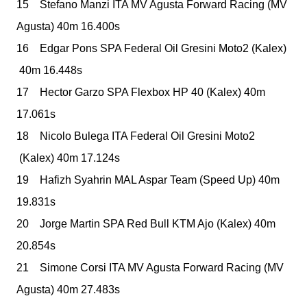
15 Stefano Manzi
ITA
MV Agusta Forward Racing
(MV
Agusta)
40m 16.400s
16 Edgar Pons
SPA
Federal Oil Gresini Moto2
(Kalex)
40m 16.448s
17 Hector Garzo
SPA
Flexbox HP 40
(Kalex)
40m
17.061s
18 Nicolo Bulega
ITA
Federal Oil Gresini Moto2
(Kalex)
40m 17.124s
19 Hafizh Syahrin
MAL
Aspar Team
(Speed Up)
40m
19.831s
20 Jorge Martin
SPA
Red Bull KTM Ajo
(Kalex)
40m
20.854s
21 Simone Corsi
ITA
MV Agusta Forward Racing
(MV
Agusta)
40m 27.483s