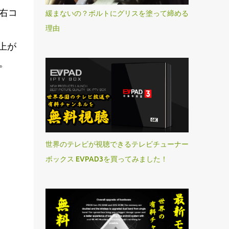
右コ
緩まないの？ボルトにグリスを塗って締める
理由
上が
。
世界のテレビが視聴できるテレビチューナー
ボックス EVPAD3を買ってみました！