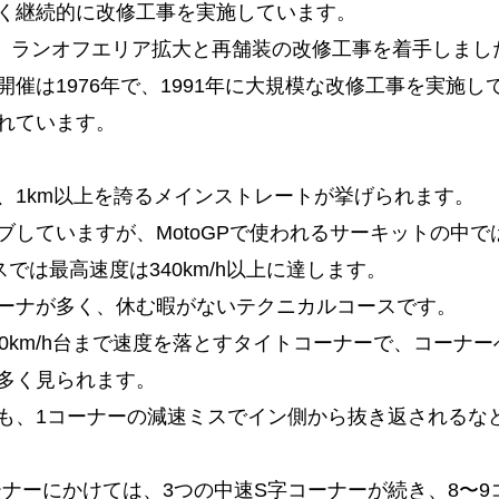
く継続的に改修工事を実施しています。
し、ランオフエリア拡大と再舗装の改修工事を着手しまし
催は1976年で、1991年に大規模な改修工事を実施し
れています。
、1km以上を誇るメインストレートが挙げられます。
していますが、MotoGPで使われるサーキットの中で
スでは最高速度は340km/h以上に達します。
ーナが多く、休む暇がないテクニカルコースです。
0km/h台まで速度を落とすタイトコーナーで、コーナー
多く見られます。
も、1コーナーの減速ミスでイン側から抜き返されるな
ーナーにかけては、3つの中速S字コーナーが続き、8〜9