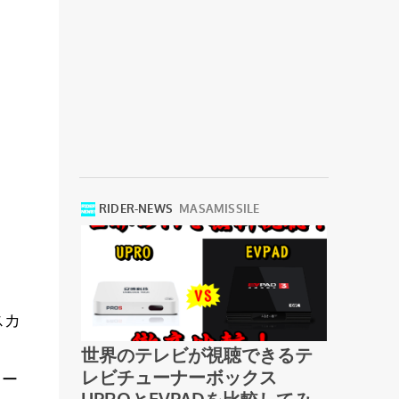
スカ
レー