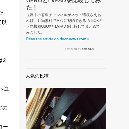
た。
て以
は2
人気の投稿
へ進
どの
コー