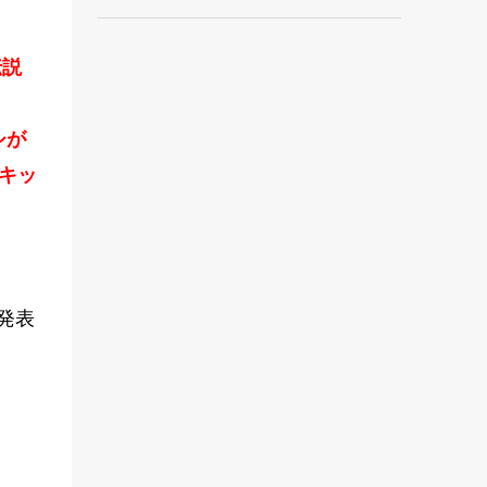
伝説
シが
キッ
り発表