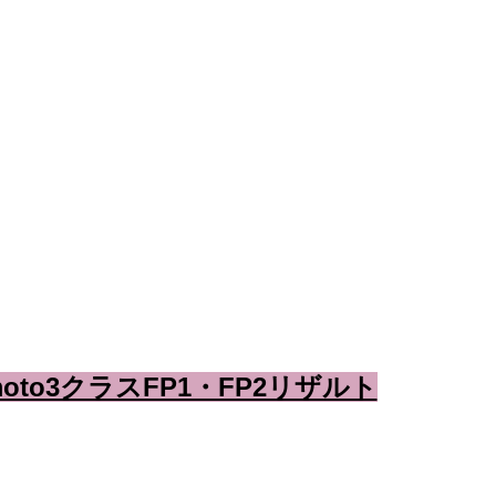
moto3クラスFP1・FP2リザルト