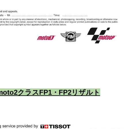
 moto2クラスFP1・FP2リザルト