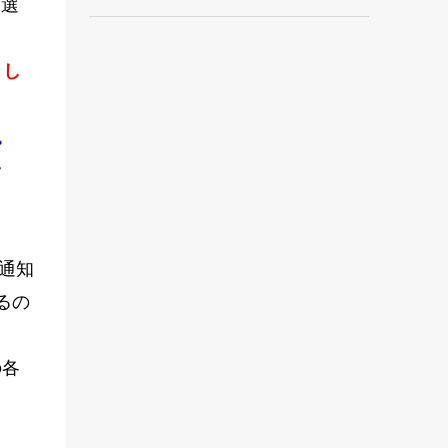
界選
まし
。
ッ
通知
るの
の各