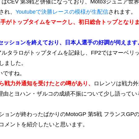
ＰはCEV 第3戦と併催になっており、Moto3ジュニア世
され、
Youtubeで決勝レースの模様が生配信
されます。
藍選手がトップタイムをマークし、初日総合トップとなり
でセッションを終えており、日本人選手の好調が伺えます
クアルタラロがトップタイムを記録し、FP2ではマーベリ
しました。
いですね。
ら戦力外通知を受けたとの噂があり、
ロレンソは戦力外
い理由とヨハン・ザルコの成績不振について少し語ってい
ンが終わったばかりのMotoGP 第5戦 フランスGP
コメントを紹介したいと思います。