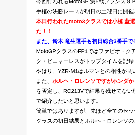
今回行われるMotoGP 第5戦フランスＧ
手権の決勝レースが明日の土曜日に開催
本日行われたmoto3クラスでは小椋 
た！！
また、鈴木 竜生選手も初日総合3番手
MotoGPクラスのFP1ではファビオ・
ク・ビニャーレスがトップタイムを記録
やはり、YZR-M1はルマンとの相性が良
また、
ホルヘ・ロレンソですがホンダか
を否定し、RC213Vで結果を残せてな
で紹介したいと思います。
簡単ではありますが、先ほど全てのセッショ
クラスの初日結果とホルヘ・ロレンソの