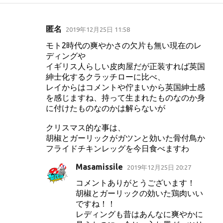
匿名
2019年12月25日 11:58
コ
モト2時代の爽やかさの欠片も無い現在のレ
メ
ディングや
ン
イギリス人らしい皮肉屋だが正装すれば英国
ト
紳士化するクラッチローに比べ、
レイからはコメントや佇まいから英国紳士感
を感じますね、持って生まれたものなのか身
に付けたものなのかは解らないが
クリスマス的な事は、
胡椒とガーリックがガツンと効いた骨付鳥か
フライドチキンレッグを今日食べますわ
Masamissile
2019年12月25日 20:27
コメントありがとうございます！
胡椒とガーリックの効いた鶏肉いい
ですね！！
レディングも昔はあんなに爽やかに