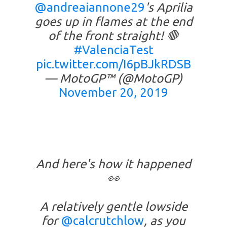
@andreaiannone29
's Aprilia
goes up in flames at the end
of the front straight! 🛑
#ValenciaTest
pic.twitter.com/I6pBJkRDSB
— MotoGP™ (@MotoGP)
November 20, 2019
And here's how it happened
👀
A relatively gentle lowside
for
@calcrutchlow
, as you