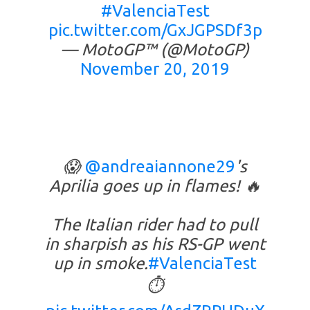
#ValenciaTest
pic.twitter.com/GxJGPSDf3p
— MotoGP™ (@MotoGP)
November 20, 2019
😱
@andreaiannone29
's
Aprilia goes up in flames! 🔥
The Italian rider had to pull
in sharpish as his RS-GP went
up in smoke.
#ValenciaTest
⏱️