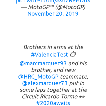
pic.twitter.com/AsdZRPHDuX
— MotoGP™ (@MotoGP)
November 20, 2019
Brothers in arms at the
#ValenciaTest
⏱️
@marcmarquez93
and his
brother, and new
@HRC_MotoGP
teammate,
@alexmarquez73
put in
some laps together at the
Circuit Ricardo Tormo 👀
#2020awaits