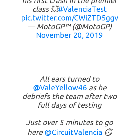
his first crash in the premier
class 💥
#ValenciaTest
pic.twitter.com/CWiZTD5ggv
— MotoGP™ (@MotoGP)
November 20, 2019
All ears turned to
@ValeYellow46
as he
debriefs the team after two
full days of testing
Just over 5 minutes to go
here
@CircuitValencia
⏱️