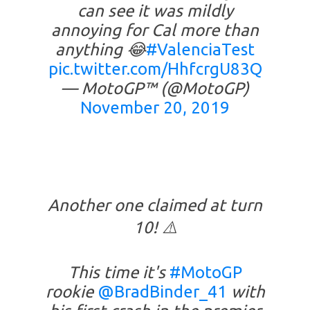
can see it was mildly
annoying for Cal more than
anything 😂
#ValenciaTest
pic.twitter.com/HhfcrgU83Q
— MotoGP™ (@MotoGP)
November 20, 2019
Another one claimed at turn
10! ⚠️
This time it's
#MotoGP
rookie
@BradBinder_41
with