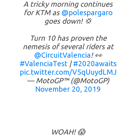
A tricky morning continues
for KTM as
@polespargaro
goes down! 💢
Turn 10 has proven the
nemesis of several riders at
@CircuitValencia
! 👀
#ValenciaTest
|
#2020awaits
pic.twitter.com/V5qUuydLMJ
— MotoGP™ (@MotoGP)
November 20, 2019
WOAH! 😱