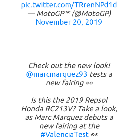
pic.twitter.com/TRrenNPd1d
— MotoGP™ (@MotoGP)
November 20, 2019
Check out the new look!
@marcmarquez93
tests a
new fairing 👀
Is this the 2019 Repsol
Honda RC213V? Take a look,
as Marc Marquez debuts a
new fairing at the
#ValenciaTest
👀