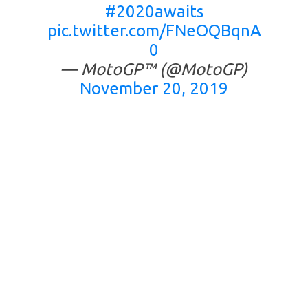
#2020awaits
pic.twitter.com/FNeOQBqnA
0
— MotoGP™ (@MotoGP)
November 20, 2019