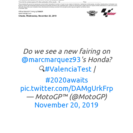
Do we see a new fairing on
@marcmarquez93
's Honda?
🔍
#ValenciaTest
|
#2020awaits
pic.twitter.com/DAMgUrkFrp
— MotoGP™ (@MotoGP)
November 20, 2019