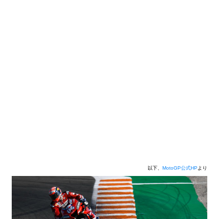
以下、
MotoGP公式HP
より