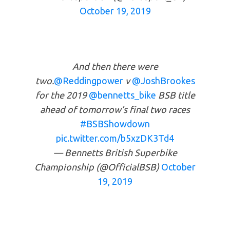
October 19, 2019
And then there were
two.
@Reddingpower
v
@JoshBrookes
for the 2019
@bennetts_bike
BSB title
ahead of tomorrow’s final two races
#BSBShowdown
pic.twitter.com/b5xzDK3Td4
— Bennetts British Superbike
Championship (@OfficialBSB)
October
19, 2019