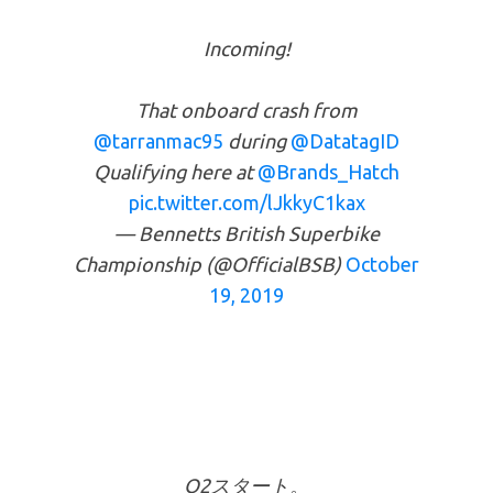
Incoming!
That onboard crash from
@tarranmac95
during
@DatatagID
Qualifying here at
@Brands_Hatch
pic.twitter.com/lJkkyC1kax
— Bennetts British Superbike
Championship (@OfficialBSB)
October
19, 2019
Q2スタート。