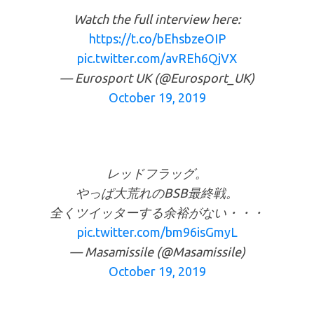
Watch the full interview here:
https://t.co/bEhsbzeOIP
pic.twitter.com/avREh6QjVX
— Eurosport UK (@Eurosport_UK)
October 19, 2019
レッドフラッグ。
やっぱ大荒れのBSB最終戦。
全くツイッターする余裕がない・・・
pic.twitter.com/bm96isGmyL
— Masamissile (@Masamissile)
October 19, 2019