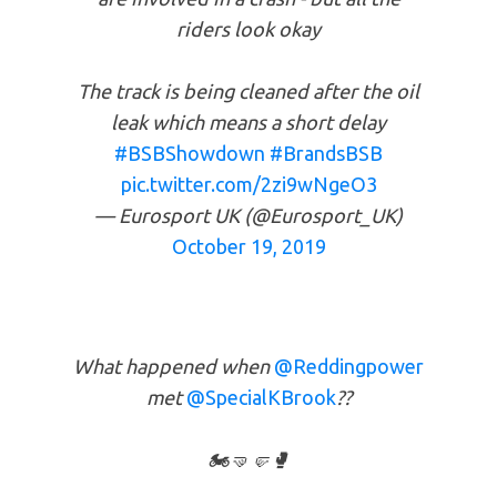
riders look okay
The track is being cleaned after the oil
leak which means a short delay
#BSBShowdown
#BrandsBSB
pic.twitter.com/2zi9wNgeO3
— Eurosport UK (@Eurosport_UK)
October 19, 2019
What happened when
@Reddingpower
met
@SpecialKBrook
??
🏍🤜🤛🥊