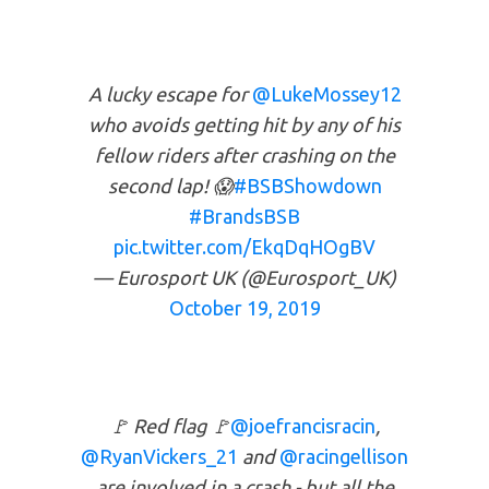
A lucky escape for
@LukeMossey12
who avoids getting hit by any of his
fellow riders after crashing on the
second lap! 😱
#BSBShowdown
#BrandsBSB
pic.twitter.com/EkqDqHOgBV
— Eurosport UK (@Eurosport_UK)
October 19, 2019
🚩 Red flag 🚩
@joefrancisracin
,
@RyanVickers_21
and
@racingellison
are involved in a crash - but all the