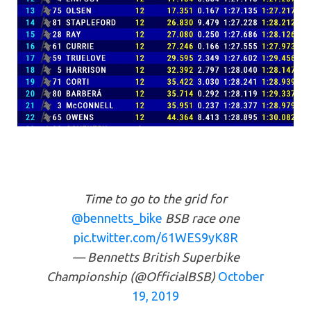
Time to go to the grid for
@bennetts_bike
BSB race one
pic.twitter.com/61WES9yK8R
— Bennetts British Superbike
Championship (@OfficialBSB)
October
19, 2019