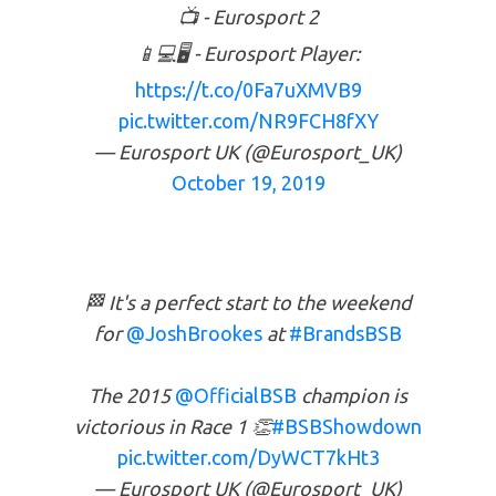
📺 - Eurosport 2
📱💻🖥 - Eurosport Player:
https://t.co/0Fa7uXMVB9
pic.twitter.com/NR9FCH8fXY
— Eurosport UK (@Eurosport_UK)
October 19, 2019
🏁 It's a perfect start to the weekend
for
@JoshBrookes
at
#BrandsBSB
The 2015
@OfficialBSB
champion is
victorious in Race 1 👏
#BSBShowdown
pic.twitter.com/DyWCT7kHt3
— Eurosport UK (@Eurosport_UK)