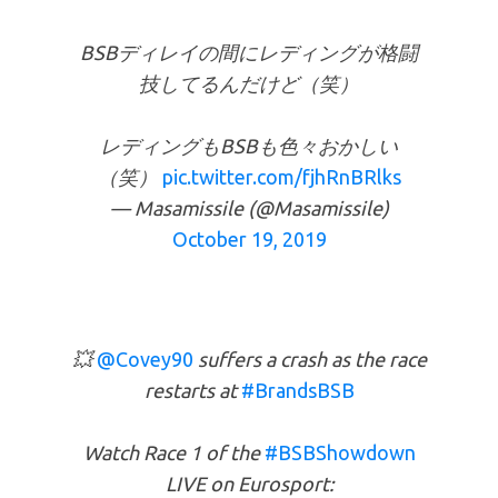
BSBディレイの間にレディングが格闘
技してるんだけど（笑）
レディングもBSBも色々おかしい
（笑）
pic.twitter.com/fjhRnBRlks
— Masamissile (@Masamissile)
October 19, 2019
💥
@Covey90
suffers a crash as the race
restarts at
#BrandsBSB
Watch Race 1 of the
#BSBShowdown
LIVE on Eurosport: