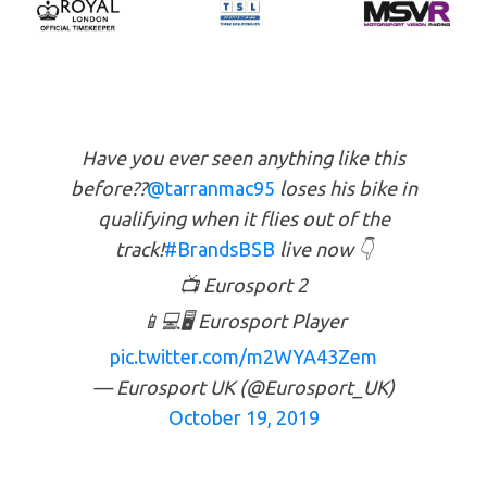
Have you ever seen anything like this
before??
@tarranmac95
loses his bike in
qualifying when it flies out of the
track!
#BrandsBSB
live now 👇
📺 Eurosport 2
📱💻🖥 Eurosport Player
pic.twitter.com/m2WYA43Zem
— Eurosport UK (@Eurosport_UK)
October 19, 2019