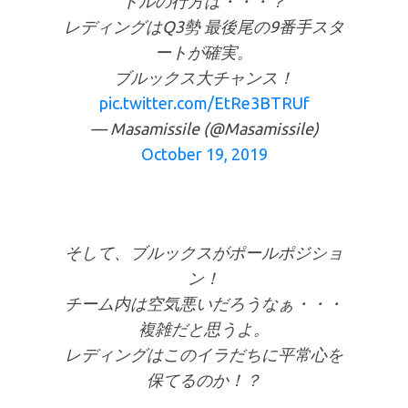
トルの行方は・・・？
レディングはQ3勢 最後尾の9番手スタ
ートが確実。
ブルックス大チャンス！
pic.twitter.com/EtRe3BTRUf
— Masamissile (@Masamissile)
October 19, 2019
そして、ブルックスがポールポジショ
ン！
チーム内は空気悪いだろうなぁ・・・
複雑だと思うよ。
レディングはこのイラだちに平常心を
保てるのか！？