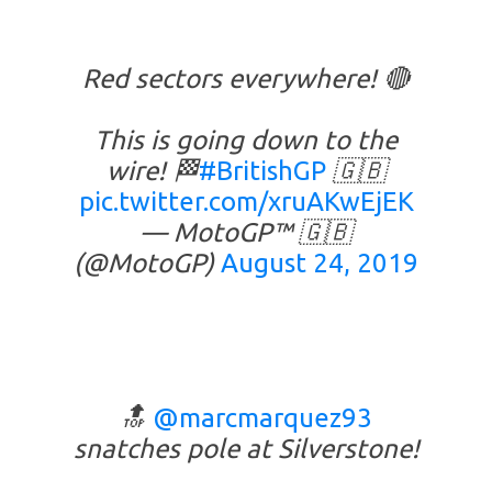
Red sectors everywhere! 🔴
This is going down to the
wire! 🏁
#BritishGP
🇬🇧
pic.twitter.com/xruAKwEjEK
— MotoGP™ 🇬🇧
(@MotoGP)
August 24, 2019
🔝
@marcmarquez93
snatches pole at Silverstone!