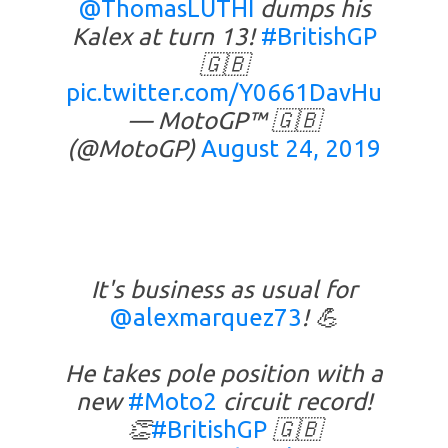
@ThomasLUTHI
dumps his
Kalex at turn 13!
#BritishGP
🇬🇧
pic.twitter.com/Y0661DavHu
— MotoGP™ 🇬🇧
(@MotoGP)
August 24, 2019
It's business as usual for
@alexmarquez73
! 💪
He takes pole position with a
new
#Moto2
circuit record!
👏
#BritishGP
🇬🇧