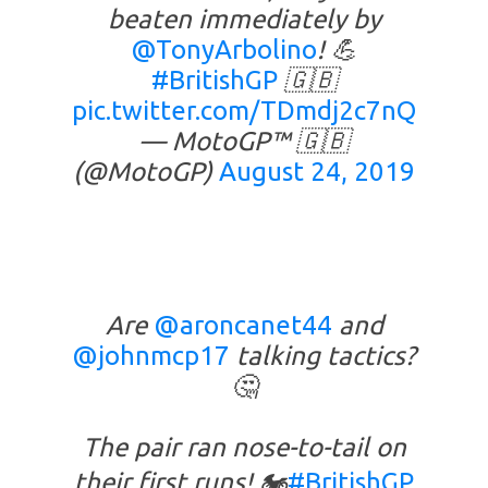
beaten immediately by
@TonyArbolino
! 💪
#BritishGP
🇬🇧
pic.twitter.com/TDmdj2c7nQ
— MotoGP™ 🇬🇧
(@MotoGP)
August 24, 2019
Are
@aroncanet44
and
@johnmcp17
talking tactics?
🤔
The pair ran nose-to-tail on
their first runs! 🏍️
#BritishGP