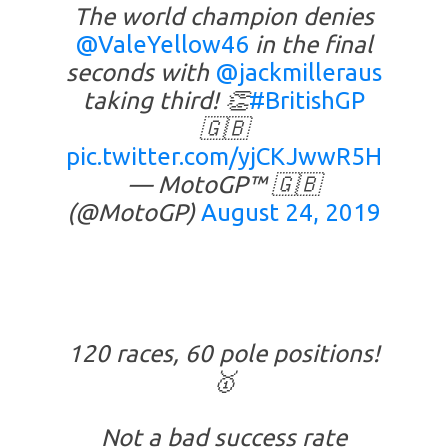
The world champion denies
@ValeYellow46
in the final
seconds with
@jackmilleraus
taking third! 👏
#BritishGP
🇬🇧
pic.twitter.com/yjCKJwwR5H
— MotoGP™ 🇬🇧
(@MotoGP)
August 24, 2019
120 races, 60 pole positions!
🥇
Not a bad success rate