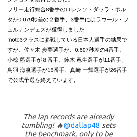
フリー走行総合8番手のロレンソ・ダッラ・ポル
タが0.079秒差の２番手、3番手にはラウール・フ
ェルナンデェスが獲得しました。
moto3クラスに参戦している日本人選手の結果で
すが、
佐々木 歩夢選手が、0.697秒差の4番手、
小椋 藍選手が８番手、
鈴木 竜生選手が11番手、
鳥羽 海渡選手が18番手、真崎 一輝選手が26番手
で公式予選を終えています。
The lap records are already
tumbling! 🔥
@dallap48
sets
the benchmark, only to be