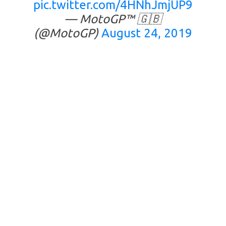
pic.twitter.com/4HNhJmjUP9
— MotoGP™ 🇬🇧
(@MotoGP)
August 24, 2019