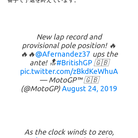
番手で予選を終えています。
New lap record and
provisional pole position! 🔥
🔥🔥
@Afernandez37
ups the
ante! 🔝
#BritishGP
🇬🇧
pic.twitter.com/zBkdKeWhuA
— MotoGP™ 🇬🇧
(@MotoGP)
August 24, 2019
As the clock winds to zero,