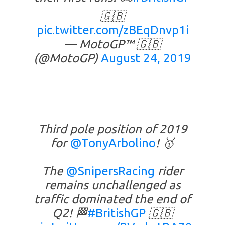
🇬🇧
pic.twitter.com/zBEqDnvp1i
— MotoGP™ 🇬🇧
(@MotoGP)
August 24, 2019
Third pole position of 2019
for
@TonyArbolino
! 🥇
The
@SnipersRacing
rider
remains unchallenged as
traffic dominated the end of
Q2! 🏁
#BritishGP
🇬🇧