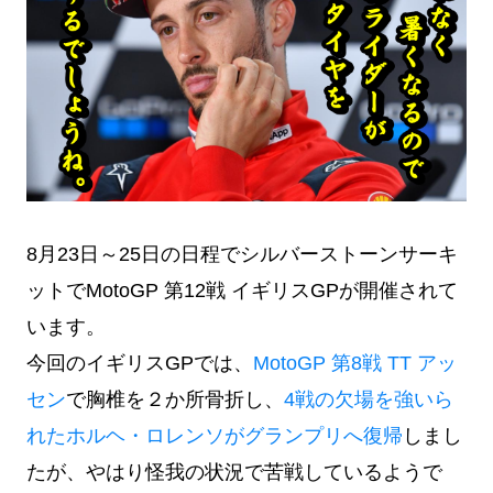
8月23日～25日の日程でシルバーストーンサーキ
ットでMotoGP 第12戦 イギリスGPが開催されて
います。
今回のイギリスGPでは、
MotoGP 第8戦 TT アッ
セン
で胸椎を２か所骨折し、
4戦の欠場を強いら
れたホルヘ・ロレンソがグランプリへ復帰
しまし
たが、やはり怪我の状況で苦戦しているようで