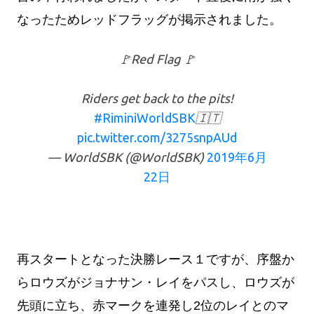
なったためレッドフラッグが掲示されました。
🚩Red Flag 🚩
Riders get back to the pits!
#RiminiWorldSBK
🇮🇹
pic.twitter.com/3275snpAUd
— WorldSBK (@WorldSBK)
2019年6月
22日
再スタートとなった決勝レース１ですが、序盤か
らロウズがジョナサン・レイをパスし、ロウズが
先頭に立ち、赤マークを連発し2位のレイとのマ