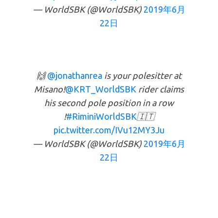
— WorldSBK (@WorldSBK)
2019年6月
22日
🙌
@jonathanrea
is your polesitter at
Misano!
@KRT_WorldSBK
rider claims
his second pole position in a row
!
#RiminiWorldSBK
🇮🇹
pic.twitter.com/IVu12MY3Ju
— WorldSBK (@WorldSBK)
2019年6月
22日