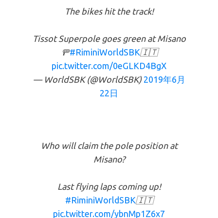
The bikes hit the track!
Tissot Superpole goes green at Misano
🚥
#RiminiWorldSBK
🇮🇹
pic.twitter.com/0eGLKD4BgX
— WorldSBK (@WorldSBK)
2019年6月
22日
Who will claim the pole position at
Misano?
Last flying laps coming up!
#RiminiWorldSBK
🇮🇹
pic.twitter.com/ybnMp1Z6x7