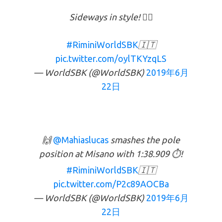
Sideways in style! ✊🏻
#RiminiWorldSBK
🇮🇹
pic.twitter.com/oylTKYzqLS
— WorldSBK (@WorldSBK)
2019年6月
22日
🙌
@Mahiaslucas
smashes the pole
position at Misano with 1:38.909 ⏱!
#RiminiWorldSBK
🇮🇹
pic.twitter.com/P2c89AOCBa
— WorldSBK (@WorldSBK)
2019年6月
22日