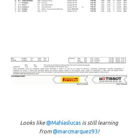
Looks like
@Mahiaslucas
is still learning
from
@marcmarquez93
!