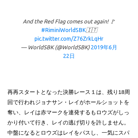
And the Red Flag comes out again! 🚩
#RiminiWorldSBK
🇮🇹
pic.twitter.com/Z76ZrkLqHr
— WorldSBK (@WorldSBK)
2019年6月
22日
再再スタートとなった決勝レース１は、残り18周
回で行われジョナサン・レイがホールショットを
奪い、レイは赤マークを連発するもロウズがしっ
かり付いて行き、レイの逃げ切りを許しません。
中盤になるとロウズはレイをパスし、一気にスパ