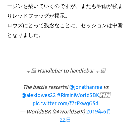
ージンを築いていくのですが、またもや雨が強ま
りレッドフラッグが掲示。
ロウズにとって残念なことに、セッションは中断
となりました。
🤜🏻 Handlebar to handlebar 🤛🏻
The battle restarts!
@jonathanrea
vs
@alexlowes22
#RiminiWorldSBK
🇮🇹
pic.twitter.com/f7rFxwgG5d
— WorldSBK (@WorldSBK)
2019年6月
22日