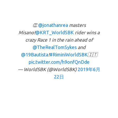
👏
@jonathanrea
masters
Misano!
@KRT_WorldSBK
rider wins a
crazy Race 1 in the rain ahead of
@TheRealTomSykes
and
@19Bautista
!
#RiminiWorldSBK
🇮🇹
pic.twitter.com/h9onfQnDde
— WorldSBK (@WorldSBK)
2019年6月
22日