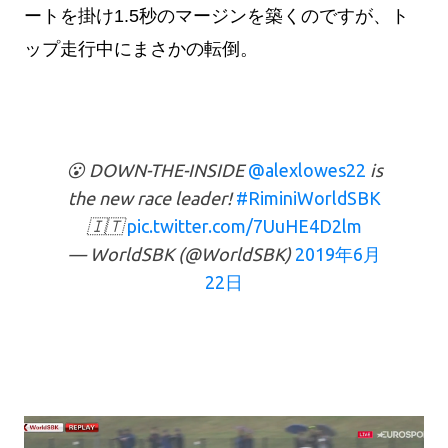
ートを掛け1.5秒のマージンを築くのですが、ト
ップ走行中にまさかの転倒。
😮 DOWN-THE-INSIDE
@alexlowes22
is
the new race leader!
#RiminiWorldSBK
🇮🇹
pic.twitter.com/7UuHE4D2lm
— WorldSBK (@WorldSBK)
2019年6月
22日