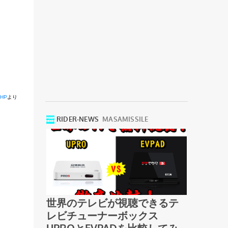
HP
より