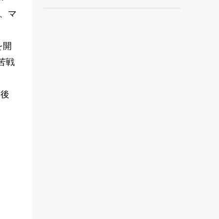
、マ
を開
苦戦
選後