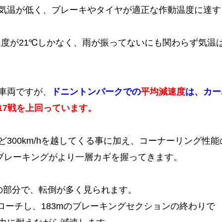
気温が低く、ブレーキやタイヤが適正な作動温度に達す
面温度が21℃しかなく、雨が振ってないにも関わらず気温
車両ですが、
ドニントンパークでの
平均減速度
は、カー
の17戦を上回っています。
300km/hを越してくる事に加え、コーナーリング性能
、ブレーキングがより一層カギを握ってきます。
の部分で、転倒が多く見られます。
アプローチし、183mのブレーキングセクションの終わりで