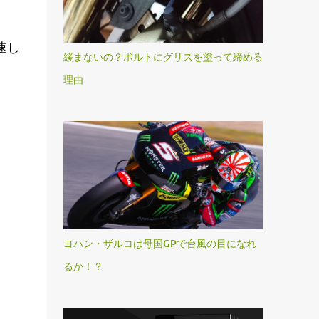
速し
緩まないの？ボルトにグリスを塗って締める
理由
ヨハン・ザルコは母国GPで台風の目になれ
るか！？