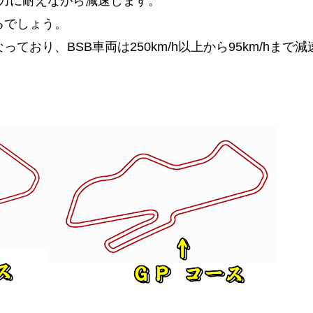
の重力に耐えながら減速します。
るでしょう。
おり、BSB車両は250km/h以上から95km/hまで減