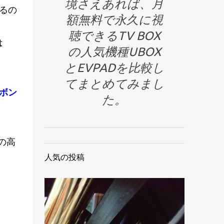
境さえあれば、月
るの
額無料で永久に視
聴できるTV BOX
は
の人気機種UBOX
とEVPADを比較し
てまとめてみまし
ボン
た。
の高
人気の投稿