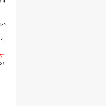
ます
ルヘ
とな
す！
手の