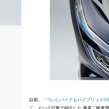
以前、
「ついにバイクもハイブリッドの時代！
て」
という記事で紹介した 量産二輪車