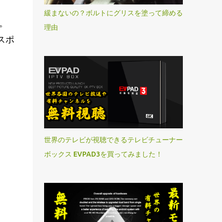
緩まないの？ボルトにグリスを塗って締める
。
理由
スポ
世界のテレビが視聴できるテレビチューナー
ボックス EVPAD3を買ってみました！