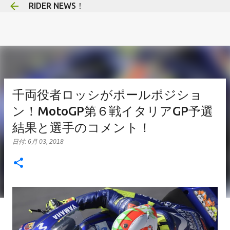
RIDER NEWS！
スキップしてメイン コンテンツに移動
千両役者ロッシがポールポジショ
ン！MotoGP第６戦イタリアGP予選
結果と選手のコメント！
日付:
6月 03, 2018