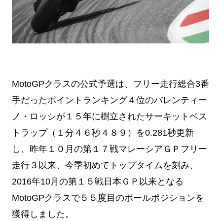
MotoGPクラスの公式予選は、フリー走行総合3番
手だったポイントランキング４位のバレンティー
ノ・ロッシが１５年に樹立されたサーキットベス
トラップ（１分４６秒４８９）を0.281秒更新
し、昨年１０月の第１７戦マレーシアＧＰフリー
走行３以来、今季初めてトップタイムを刻み、
2016年10月の第１５戦日本ＧＰ以来となる
MotoGPクラスで５５度目のポールポジションを
獲得しました。