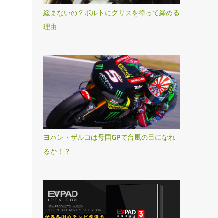
緩まないの？ボルトにグリスを塗って締める
理由
ヨハン・ザルコは母国GPで台風の目になれ
るか！？