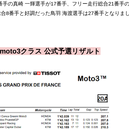
1番手の真崎 一輝選手が17番手、フリー走行総合21番手
総合8番手と好調だった鳥羽 海渡選手は27番手となりま
P moto3クラス 公式予選リザルト