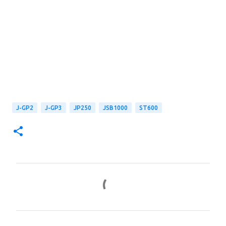
J-GP2
J-GP3
JP250
JSB1000
ST600
コ
メ
ン
ト