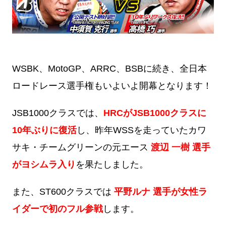
WSBK、MotoGP、ARRC、BSBに続き、全日本
ロードレース選手権もいよいよ開幕となります！
JSB1000クラスでは、
HRCがJSB1000クラスに
10年ぶりに復活
し、昨年WSSを走っていたカワ
サキ・チームグリーンの元エース
渡辺 一樹 選手
がヨシムラ入り
を果たしました。
また、ST600クラスでは
平野ルナ 選手が女性ラ
イダーで初のフル参戦
します。