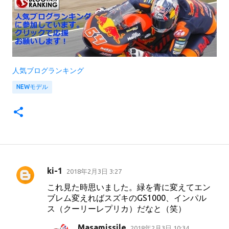
人気ブログランキング
NEWモデル
ki-1
2018年2月3日 3:27
コ
これ見た時思いました。緑を青に変えてエン
メ
ブレム変えればスズキのGS1000、インパル
ン
ス（クーリーレプリカ）だなと（笑）
ト
Masamissile
2018年2月3日 10:34