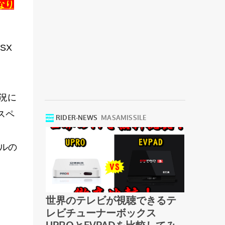
となり
 SX
状況に
スペ
ルの