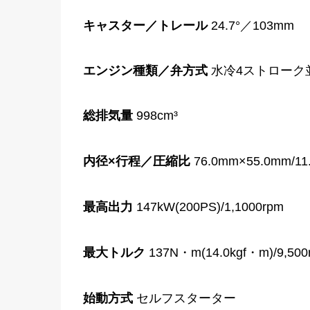
キャスター／トレール
24.7°／103mm
エンジン種類／弁方式
水冷4ストローク並
総排気量
998cm³
内径×行程／圧縮比
76.0mm×55.0mm/11
最高出力
147kW(200PS)/1,1000rpm
最大トルク
137N・m(14.0kgf・m)/9,500
始動方式
セルフスターター