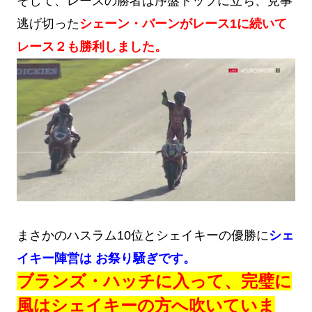
そして、レースの勝者は序盤トップに立ち、見事
逃げ切った
シェーン・バーンがレース1に続いて
レース２も勝利しました。
まさかのハスラム10位とシェイキーの優勝に
シェ
イキー陣営は お祭り騒ぎです。
ブランズ・ハッチに入って、完璧に
風はシェイキーの方へ吹いていま