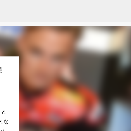
果
」と
とな