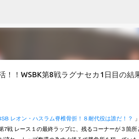
スキップしてメイン コンテンツに移動
！！WSBK第8戦ラグナセカ1日目の結
 BSB レオン・ハスラム脊椎骨折！８耐代役は誰だ！？
第7戦 レース１の最終ラップに、残るコーナーが３箇所