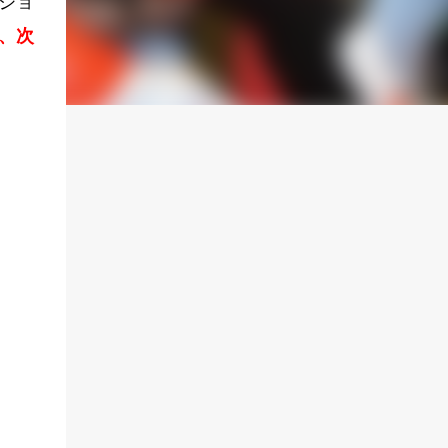
ジョ
、次