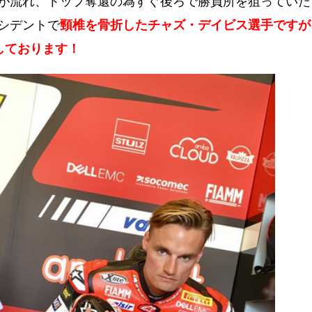
が流れ、トップ奪還の為すぐ後ろで勝負所を狙っていた
シデントで
頸椎を骨折したチャズ・デイビス選手ですが
しております！