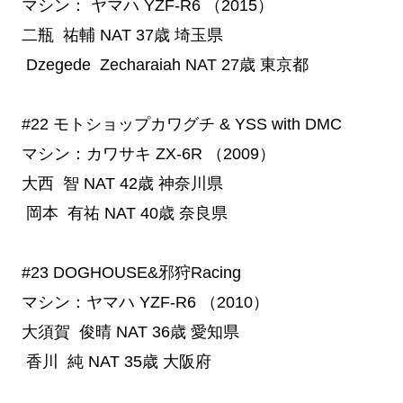
マシン： ヤマハ YZF-R6 （2015）
二瓶 祐輔
NAT
37歳
埼玉県
Dzegede Zecharaiah
NAT
27歳
東京都
#22
 モトショップカワグチ & YSS with DMC
マシン：カワサキ ZX-6R （2009）
大西 智
NAT
42歳
神奈川県
岡本 有祐
NAT
40歳
奈良県
#23
 DOGHOUSE&邪狩Racing
マシン：ヤマハ YZF-R6 （2010）
大須賀 俊晴
NAT
36歳
愛知県
香川 純
NAT
35歳
大阪府