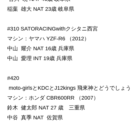
稲葉 雄大
NAT
23歳
岐阜県
#310
 SATORACINGwithクシタニ西宮
マシン：ヤマハ YZF-R6 （2012）
中山 耀介
NAT
16歳
兵庫県
中山 愛理
INT
19歳
兵庫県
#420
 moto-girlsとKDCとJ12kings 飛來神とどうでしょう
マシン：ホンダ CBR600RR （2007）
鈴木 健太郎
NAT
27
 歳　
三重
県
中谷 真季
NAT
佐賀県