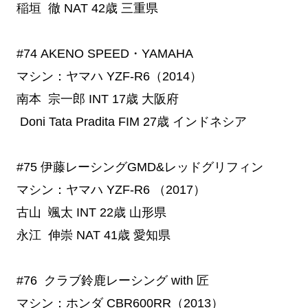
稲垣 徹
NAT
42歳
三重県
#74
 AKENO SPEED・YAMAHA
マシン：ヤマハ YZF-R6（2014）
南本 宗一郎
INT
17歳
大阪府
Doni Tata Pradita
FIM
27歳
インドネシア
#75
 伊藤レーシングGMD&レッドグリフィン
マシン：ヤマハ YZF-R6 （2017）
古山 颯太
INT
22歳
山形県
永江 伸崇
NAT
41歳
愛知県
#76
  クラブ鈴鹿レーシング with 匠
マシン：ホンダ CBR600RR（2013）