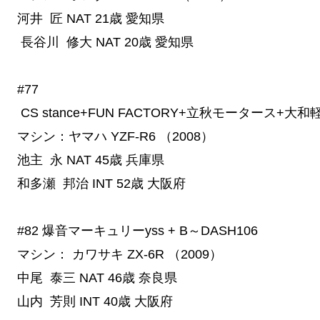
河井 匠
NAT
21歳
愛知県
長谷川 修大
NAT
20歳
愛知県
#77
 CS stance+FUN FACTORY+立秋モータース+
マシン：ヤマハ YZF-R6 （2008）
池主 永
NAT
45歳
兵庫県
和多瀬 邦治
INT
52歳
大阪府
#82
 爆音マーキュリーyss + B～DASH106
マシン： カワサキ ZX-6R （2009）
中尾 泰三
NAT
46歳
奈良県
山内 芳則
INT
40歳
大阪府