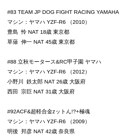
#83
 TEAM JP DOG FIGHT RACING YAMAHA
マシン：ヤマハ YZF-R6 （2010）
豊島 怜
NAT
18歳
東京都
草薙 伸一
NAT
45歳
東京都
#88
 立秋モータース&RC甲子園 ヤマハ
マシン：ヤマハ YZF-R6 （2012）
小野川 鉄太郎
NAT
26歳
大阪府
西田 宗巨
NAT
31歳
大阪府
#92ACF&超軽合金zットん!?+極魂
マシン：ヤマハ YZF-R6 （2009）
明後 邦彦
NAT
42歳
奈良県