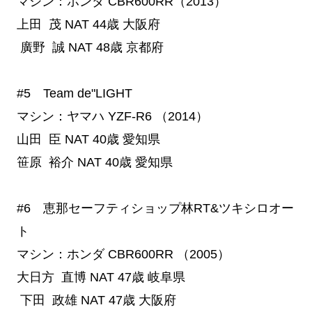
マシン：ホンダ CBR600RR（2013）
上田 茂
NAT
44歳
大阪府
廣野 誠
NAT
48歳
京都府
#5 Team de"LIGHT
マシン：ヤマハ YZF-R6 （2014）
山田 臣
NAT
40歳
愛知県
笹原 裕介
NAT
40歳
愛知県
#6 恵那セーフティショップ林RT&ツキシロオー
ト
マシン：ホンダ CBR600RR （2005）
大日方 直博
NAT
47歳
岐阜県
下田 政雄
NAT
47歳
大阪府