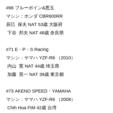
#66
 ブルーポイン&悪玉
マシン：ホンダ CBR600RR
辰巳 保夫
NAT
53歳
大阪府
下谷 邦夫
NAT
48歳
奈良県
#71
 E・P・S Racing
マシン：ヤマハ YZF-R6 （2010）
内山 寛
NAT
44歳
埼玉県
加藤 晃一
NAT
39歳
東京都
#73
 AKENO SPEED・YAMAHA
マシン：ヤマハ YZF-R6 （2008）
Chih Hua
FIM
42歳
台湾