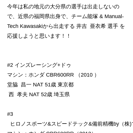
今年は私の地元の大分県の選手は出走しないの
で、近県の福岡県出身で、チーム能塚 & Manual-
Tech Kawasakiから出走する 井吉 亜衣希 選手 を
応援しようと思います！！
#2
 インズレーシング+ドゥ　
マシン：ホンダ CBR600RR （2010 ）
堂脇 昌一
NAT
51歳
東京都
西 孝夫
NAT
52歳
埼玉県
#3
  ヒロノスポーツ&スピードテック&備前精機by（株