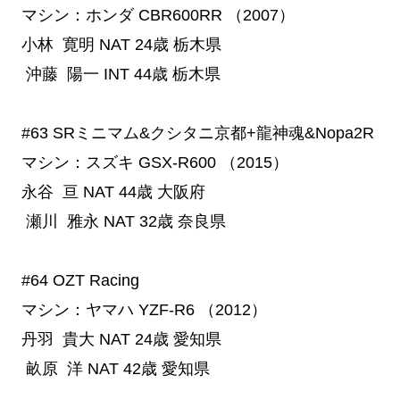
マシン：ホンダ CBR600RR （2007）
小林 寛明
NAT
24歳
栃木県
沖藤 陽一
INT
44歳
栃木県
#63
 SRミニマム&クシタニ京都+龍神魂&Nopa2R
マシン：スズキ GSX-R600 （2015）
永谷 亘
NAT
44歳
大阪府
瀬川 雅永
NAT
32歳
奈良県
#64
 OZT Racing
マシン：ヤマハ YZF-R6 （2012）
丹羽 貴大
NAT
24歳
愛知県
畝原 洋
NAT
42歳
愛知県