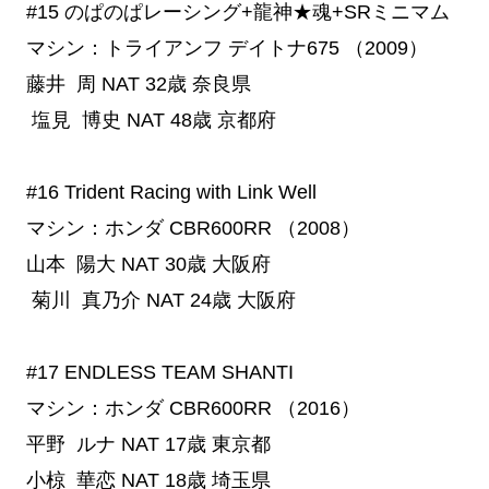
#15
 のぱのぱレーシング+龍神★魂+SRミニマム
マシン：トライアンフ デイトナ675 （2009）
藤井 周
NAT
32歳
奈良県
塩見 博史
NAT
48歳
京都府
#16
 Trident Racing with Link Well
マシン：ホンダ CBR600RR （2008）
山本 陽大
NAT
30歳
大阪府
菊川 真乃介
NAT
24歳
大阪府
#17
 ENDLESS TEAM SHANTI
マシン：ホンダ CBR600RR （2016）
平野 ルナ
NAT
17歳
東京都
小椋 華恋
NAT
18歳
埼玉県