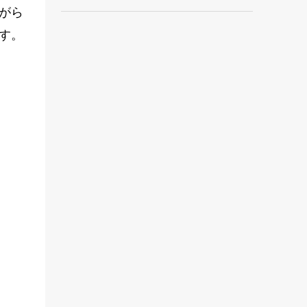
がら
す。