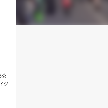
る公
イジ