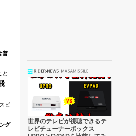
は普
こと
飛
スピ
ング