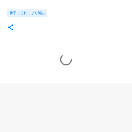
勝手にそれっぽく解説
コ
メ
ン
ト