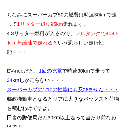
ちなみにスーパーカブ50の燃費は時速30kmで走
って
1リッター辺り95km
走れます。
4.3リッター燃料が入るので、
フルタンクで408.5
ｋｍ無給油で走れる
という恐ろしい走行性
能・・・
EV-neoだと、
1回の充電
で時速30kmで走って
34km
しか走らない・・・
スーパーカブの1/10の性能にも及びません・・・
郵政機動車となるとリアに大きなボックスと荷物
を積むわけですよ。
田舎の郵便局だと30km以上走って当たり前なわ
けです。